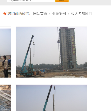
网站首页
业臻案例
恒大名都项目
/
/
恒大名都项目