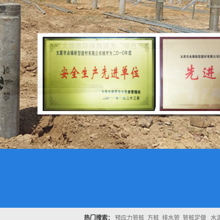
热门搜索：
预应力管桩
方桩
排水管
管桩定做
水