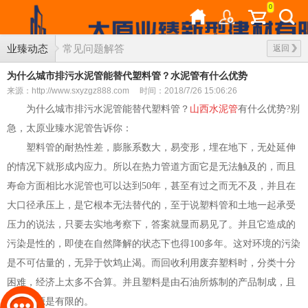
0
业臻动态
常见问题解答
返回
为什么城市排污水泥管能替代塑料管？水泥管有什么优势
来源：http://www.sxyzgz888.com
时间：2018/7/26 15:06:26
为什么城市排污水泥管能替代塑料管？
山西水泥管
有什么优势?别
急，太原业臻水泥管告诉你：
塑料管的耐热性差，膨胀系数大，易变形，埋在地下，无处延伸
的情况下就形成内应力。所以在热力管道方面它是无法触及的，而且
寿命方面相比水泥管也可以达到50年，甚至有过之而无不及，并且在
大口径承压上，是它根本无法替代的，至于说塑料管和土地一起承受
压力的说法，只要去实地考察下，答案就显而易见了。并且它造成的
污染是性的，即使在自然降解的状态下也得100多年。这对环境的污染
是不可估量的，无异于饮鸩止渴。而回收利用废弃塑料时，分类十分
困难，经济上太多不合算。并且塑料是由石油所炼制的产品制成，且
石油资源是有限的。