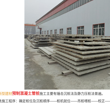
预制混凝土管桩
新型建材
施工主要有锤击沉桩法及静力压桩法普遍。
法施工程序：确定桩位及沉桩顺序——桩机就位——吊桩喂桩——校正—
。