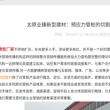
太原业臻新型建材：预应力管桩的切
时间：2024-07-22 09:13:15
浏览次
管桩厂家
不停地扩员，补充更多人手，添设更多岗位，并不是一个好的
新营销传播机构这样的网络整合营销传播服务商加大力度构建完整的理论
机构一边把理论高度建立起来，站在客户需求的层面说服客户，与客户合
整合营销传播;另一方面要横跨营销传播与互联网、媒体、广告、公关等
新型建材
除了对管桩产品进行概念、定位、诉求方面的包装外，更要结合
当前众多同质化管桩产品堆里，如果自身不能找出或发现优势，就会找不
对手锋芒，在宣传造势、通路渠道、促销手段上充分体现既吸引眼球、引
我们需要注意的是企业营销的销售渠道非常重要。