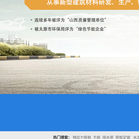
热门搜索：
预应力管桩
方桩
排水管
管桩定做
水