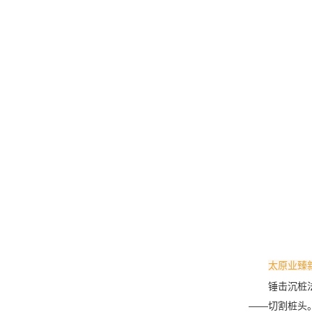
太原业臻
锤击沉桩
——切割桩头