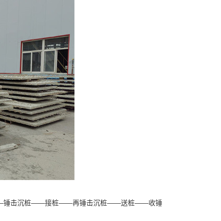
—锤击沉桩——接桩——再锤击沉桩——送桩——收锤