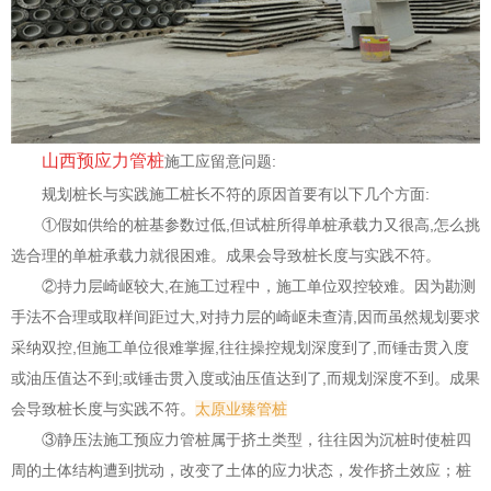
山西预应力管桩
施工应留意问题:
规划桩长与实践施工桩长不符的原因首要有以下几个方面:
①假如供给的桩基参数过低,但试桩所得单桩承载力又很高,怎么挑
选合理的单桩承载力就很困难。成果会导致桩长度与实践不符。
②持力层崎岖较大,在施工过程中，施工单位双控较难。因为勘测
手法不合理或取样间距过大,对持力层的崎岖未查清,因而虽然规划要求
采纳双控,但施工单位很难掌握,往往操控规划深度到了,而锤击贯入度
或油压值达不到;或锤击贯入度或油压值达到了,而规划深度不到。成果
会导致桩长度与实践不符。
太原业臻管桩
③静压法施工预应力管桩属于挤土类型，往往因为沉桩时使桩四
周的土体结构遭到扰动，改变了土体的应力状态，发作挤土效应；桩