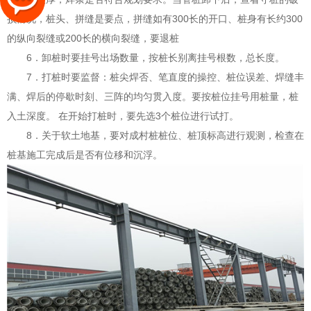
损情况，桩头、拼缝是要点，拼缝如有300长的开口、桩身有长约300
的纵向裂缝或200长的横向裂缝，要退桩
6．卸桩时要挂号出场数量，按桩长别离挂号根数，总长度。
7．打桩时要监督：桩尖焊否、笔直度的操控、桩位误差、焊缝丰
满、焊后的停歇时刻、三阵的均匀贯入度。要按桩位挂号用桩量，桩
入土深度。 在开始打桩时，要先选3个桩位进行试打。
8．关于软土地基，要对成村桩桩位、桩顶标高进行观测，检查在
桩基施工完成后是否有位移和沉浮。