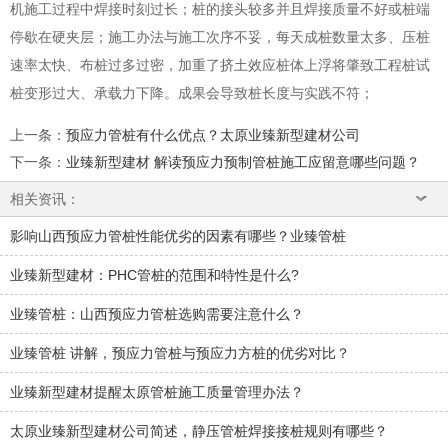
机施工过程中焊接时刻过长；桩的接头较多并且焊接质量不好或桩端
停歇在硬夹层；施工办法与施工次序不妥，每天成桩数量太多、压桩
速率太快、布桩过多过密，加重了挤土效应桩体上浮将肇致工程桩试
桩变形过大、承载力下降。成果会导致桩长度与实践不符；
上一条
：
预应力管桩有什么优点？太原业臻新型建材公司
下一条
：
业臻新型建材 解读预应力预制管桩施工应留意哪些问题？
相关资讯：
影响山西预应力管桩性能优劣的因素有哪些？业臻管桩
业臻新型建材：PHC管桩的范围和特性是什么?
业臻管桩：山西预应力管桩选购需要注意什么？
业臻管桩 讲解，预应力管桩与预应力方桩的优劣对比？
业臻新型建材提醒太原管桩施工质量管理办法？
太原业臻新型建材公司简述，静压管桩焊接接桩规则有哪些？