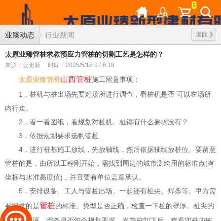
0
业臻动态
行业新闻
返回
太原业臻管桩求教预应力管桩的切割工艺是怎样的？
来源：云更新
时间：2025/5/18 9:16:18
山西管桩
太原业臻管桩
施工留意事项：
1．桩机与桩出场先要对场所进行调查，看桩机是否 可以在场所
内行走。
2．看一看图纸，看规划对桩机、桩锤有什么要求没有？
3．依据规划要求选购管桩
4．进行桩基施工放线，先放轴线，然后依据轴线放桩位。要留意
管桩的是，由所以工程刚开始，需找到周边的城市测绘用的标准点(有
坐标与水准高度值)，并且要有单位盖章承认。
5．安排设备、工人与管桩出场。一起还有桩尖、焊条等。甲方需
管桩
要留意的是
的标准、类型是否正确，检查一下桩的壁厚。桩尖的
巨细、板厚，焊条是否符合规划要求。当管桩卸下后，查看守桩的破