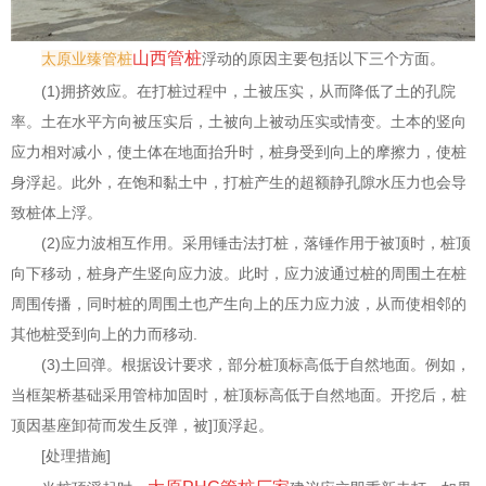
山西管桩
太原业臻管桩
浮动的原因主要包括以下三个方面。
(1)拥挤效应。在打桩过程中，土被压实，从而降低了土的孔院
率。土在水平方向被压实后，土被向上被动压实或情变。土本的竖向
应力相对减小，使土体在地面抬升时，桩身受到向上的摩擦力，使桩
身浮起。此外，在饱和黏土中，打桩产生的超额静孔隙水压力也会导
致桩体上浮。
(2)应力波相互作用。采用锤击法打桩，落锤作用于被顶时，桩顶
向下移动，桩身产生竖向应力波。此时，应力波通过桩的周围土在桩
周围传播，同时桩的周围土也产生向上的压力应力波，从而使相邻的
其他桩受到向上的力而移动.
(3)土回弹。根据设计要求，部分桩顶标高低于自然地面。例如，
当框架桥基础采用管柿加固时，桩顶标高低于自然地面。开挖后，桩
顶因基座卸荷而发生反弹，被]顶浮起。
[处理措施]