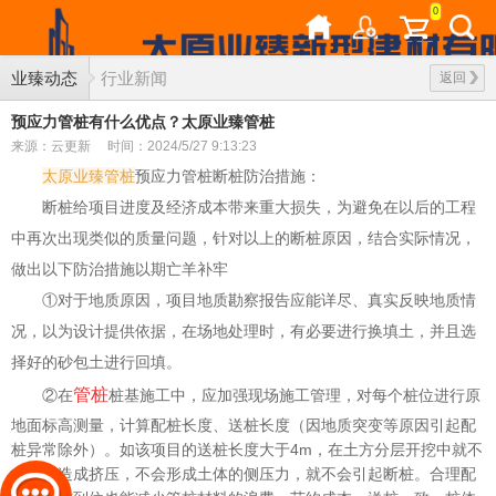
0
业臻动态
行业新闻
返回
预应力管桩有什么优点？太原业臻管桩
来源：云更新
时间：2024/5/27 9:13:23
太原业臻管桩
预应力管桩断桩防治措施：
断桩给项目进度及经济成本带来重大损失，为避免在以后的工程
中再次出现类似的质量问题，针对以上的断桩原因，结合实际情况，
做出以下防治措施以期亡羊补牢
①对于地质原因，项目地质勘察报告应能详尽、真实反映地质情
况，以为设计提供依据，在场地处理时，有必要进行换填土，并且选
择好的砂包土进行回填。
管桩
②在
桩基施工中，应加强现场施工管理，对每个桩位进行原
地面标高测量，计算配桩长度、送桩长度（因地质突变等原因引起配
桩异常除外）。如该项目的送桩长度大于4m，在土方分层开挖中就不
会对桩造成挤压，不会形成土体的侧压力，就不会引起断桩。合理配